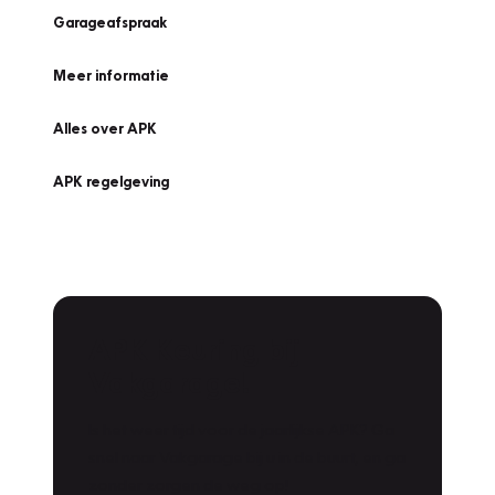
Garageafspraak
Meer informatie
Alles over APK
APK regelgeving
APK Keuring bij
Vakgarage!
Is het weer tijd voor de jaarlijkse APK? Ga
snel naar Vakgarage bij u in de buurt, en ga
zonder zorgen de weg op!