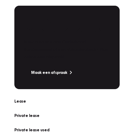
Plan een
Werkplaatsafspraak
Is uw auto toe aan Onderhoud,
Bandenwissel of een Vakantiecheck? Plan
online een afspraak!
Maak een afspraak
Lease
Private lease
Private lease used