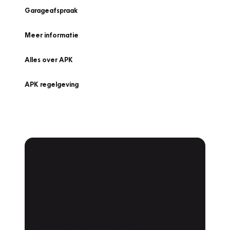
Garageafspraak
Meer informatie
Alles over APK
APK regelgeving
APK Keuring bij
Vakgarage!
Is het weer tijd voor de jaarlijkse APK? Ga
snel naar Vakgarage bij u in de buurt, en ga
zonder zorgen de weg op!