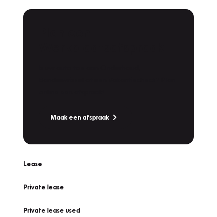
Plan een
Werkplaatsafspraak
Is uw auto toe aan Onderhoud,
Bandenwissel of een Vakantiecheck? Plan
online een afspraak!
Maak een afspraak
Lease
Private lease
Private lease used