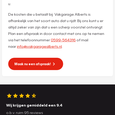
u.
De kosten die u betaalt bij Vakgarage Alberts is
afhankelijk van het soort auto dat u rijdt. Bij ons kunt u er
altijd zeker van zijn dat u een scherp voorstel ontvangt.
Plan een afspraak in door contact met ons op te nemen
via het telefoonnummer
0599-564316
of mail
naar
info@vakgaragealberts.nl
.
Maak nu een afspraak!
Wij krijgen gemiddeld een 9.4
o.b.v. ruim 95 reviews