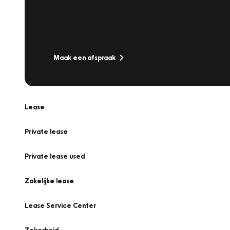
Werkplaatsafspraak
Is uw auto toe aan Onderhoud, Bandenwissel of een Va
Maak een afspraak
Lease
Private lease
Private lease used
Zakelijke lease
Lease Service Center