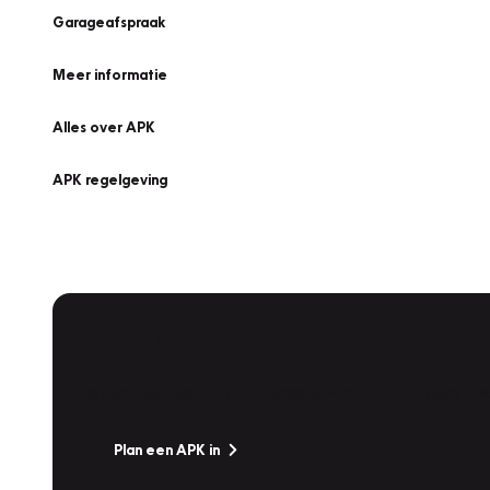
Garageafspraak
Meer informatie
Alles over APK
APK regelgeving
APK Keuring bij Vakgarage!
Is het weer tijd voor de jaarlijkse APK? Ga snel naar V
Plan een APK in