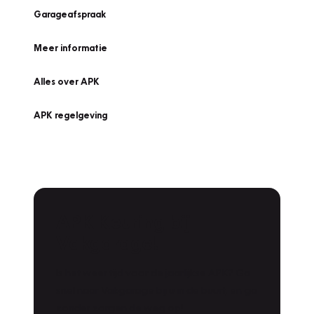
Garageafspraak
Meer informatie
Alles over APK
APK regelgeving
APK Keuring bij
Vakgarage!
Is het weer tijd voor de jaarlijkse APK? Ga
snel naar Vakgarage bij u in de buurt, en ga
zonder zorgen de weg op!