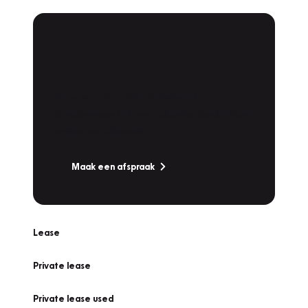
Plan een
Werkplaatsafspraak
Is uw auto toe aan Onderhoud,
Bandenwissel of een Vakantiecheck? Plan
online een afspraak!
Maak een afspraak
Lease
Private lease
Private lease used