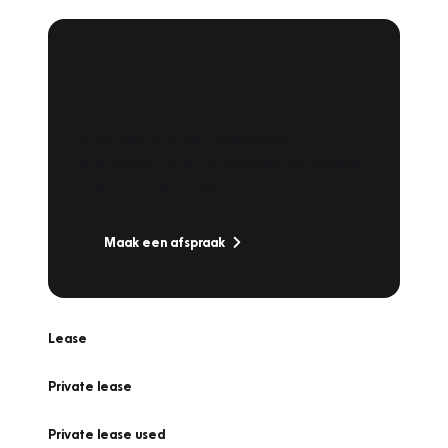
Plan een
Werkplaatsafspraak
Is uw auto toe aan Onderhoud,
Bandenwissel of een Vakantiecheck? Plan
online een afspraak!
Maak een afspraak
Lease
Private lease
Private lease used