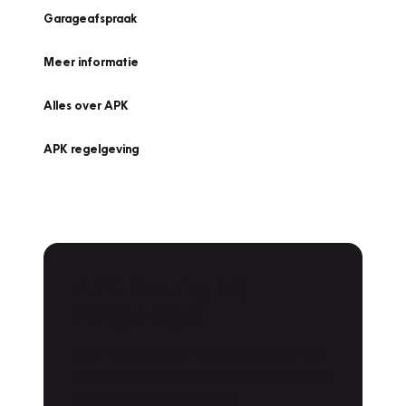
Garageafspraak
Meer informatie
Alles over APK
APK regelgeving
APK Keuring bij
Vakgarage!
Is het weer tijd voor de jaarlijkse APK? Ga
snel naar Vakgarage bij u in de buurt, en ga
zonder zorgen de weg op!