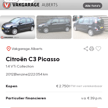
Alle foto's
Vakgarage Alberts
Citroën C3 Picasso
1.4 VTi Collection
2012
|
Benzine
|
222.054 km
Kopen
€ 2.750
BTW niet verrekenbaar
Particulier financieren
v.a. € 39 p.m.