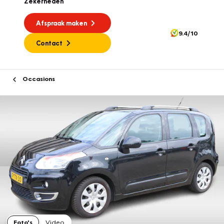
Zekerheden
Afspraak maken
9.4/10
Contact
Occasions
Foto's
Video