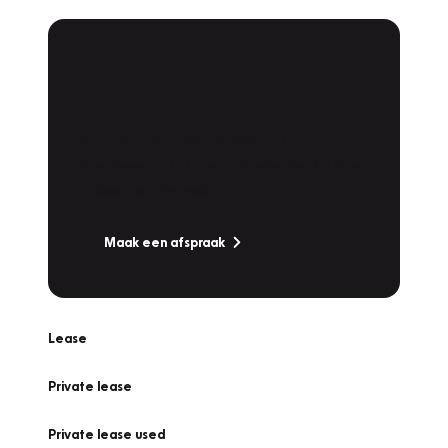
Plan een
Werkplaatsafspraak
Is uw auto toe aan Onderhoud,
Bandenwissel of een Vakantiecheck? Plan
online een afspraak!
Maak een afspraak
Lease
Private lease
Private lease used