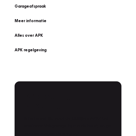
Garageafspraak
Meer informatie
Alles over APK
APK regelgeving
APK Keuring bij
Vakgarage!
Is het weer tijd voor de jaarlijkse APK? Ga
snel naar Vakgarage bij u in de buurt, en ga
zonder zorgen de weg op!