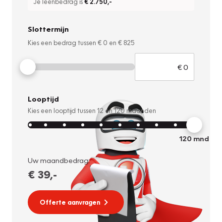
Je leenbedrag is
€ 2.750
,-
Slottermijn
Kies een bedrag tussen
€ 0
en
€ 825
Looptijd
Kies een looptijd tussen
12
en
120
maanden
120
mnd
Uw maandbedrag:
€ 39
,-
Offerte aanvragen